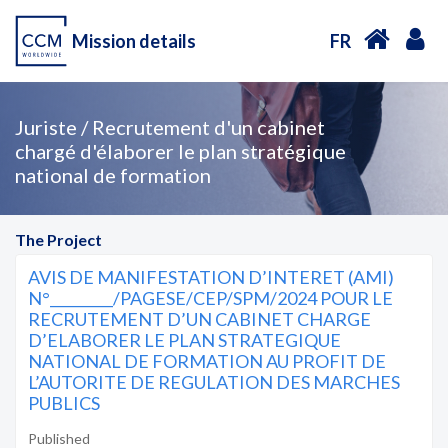
Mission details
FR
Juriste / Recrutement d'un cabinet
chargé d'élaborer le plan stratégique
national de formation
The Project
AVIS DE MANIFESTATION D’INTERET (AMI)
N°_________/PAGESE/CEP/SPM/2024 POUR LE
RECRUTEMENT D’UN CABINET CHARGE
D’ELABORER LE PLAN STRATEGIQUE
NATIONAL DE FORMATION AU PROFIT DE
L’AUTORITE DE REGULATION DES MARCHES
PUBLICS
Published