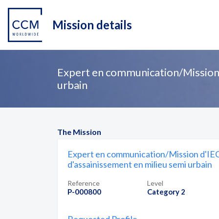
Mission details
Expert en communication/Mission d'
urbain
The Mission
Expert en communication/Mission d'IEC e
d'assainissement en milieu semi urbain
Reference
Level
P-000800
Category 2