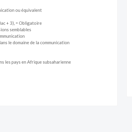
nication ou équivalent
ac + 3), = Obligatoire
sions semblables
communication
 dans le domaine de la communication
ans les pays en Afrique subsaharienne