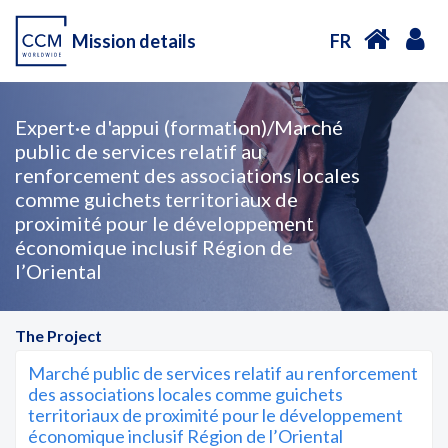
Mission details
FR
Expert·e d'appui (formation)/Marché
public de services relatif au
renforcement des associations locales
comme guichets territoriaux de
proximité pour le développement
économique inclusif Région de
l’Oriental
The Project
Marché public de services relatif au renforcement
des associations locales comme guichets
territoriaux de proximité pour le développement
économique inclusif Région de l’Oriental