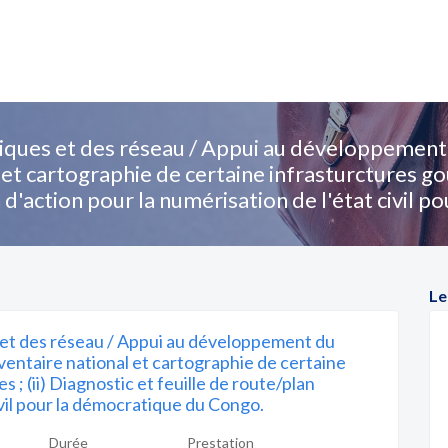
ques et des réseau / Appui au développement d
l et cartographie de certaine infrasturctures go
n d'action pour la numérisation de l'état civil 
Le
 et des réseau / Appui au développement du
inventaire national et cartographie de certaine
; (ii) Diagnostic et feuille de route/plan
ivil pour la démocratique du Congo.
Durée
Prestation