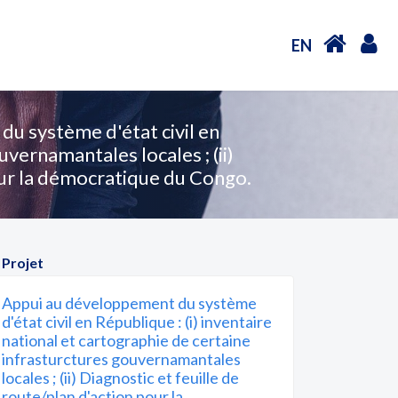
EN
u système d'état civil en
uvernamantales locales ; (ii)
pour la démocratique du Congo.
 Projet
Appui au développement du système
d'état civil en République : (i) inventaire
national et cartographie de certaine
infrasturctures gouvernamantales
locales ; (ii) Diagnostic et feuille de
route/plan d'action pour la