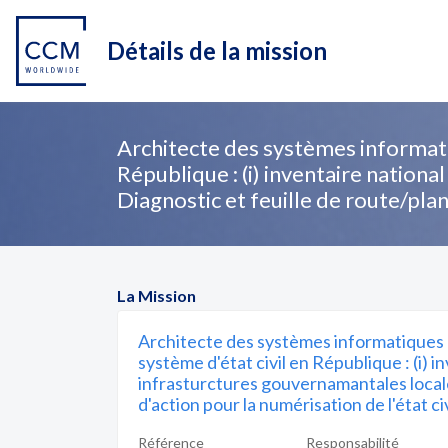
Détails de la mission
Architecte des systèmes informati
République : (i) inventaire nationa
Diagnostic et feuille de route/pla
La Mission
Architecte des systèmes informatiques
système d'état civil en République : (i) 
infrasturctures gouvernamantales locales 
d'action pour la numérisation de l'état c
Référence
Responsabilité